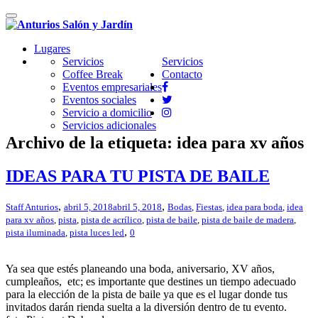
Cambiar
navegación
Lugares
Servicios
Servicios
Coffee Break
Contacto
Eventos empresariales
Eventos sociales
Servicio a domicilio
Servicios adicionales
Archivo de la etiqueta: idea para xv años
IDEAS PARA TU PISTA DE BAILE
,
,
Staff Anturios
abril 5, 2018
abril 5, 2018
Bodas
,
Fiestas
,
idea para boda
,
idea
para xv años
,
pista
,
pista de acrílico
,
pista de baile
,
pista de baile de madera
,
,
pista iluminada
,
pista luces led
0
Ya sea que estés planeando una boda, aniversario, XV años,
cumpleaños, etc; es importante que destines un tiempo adecuado
para la elección de la pista de baile ya que es el lugar donde tus
invitados darán rienda suelta a la diversión dentro de tu evento.