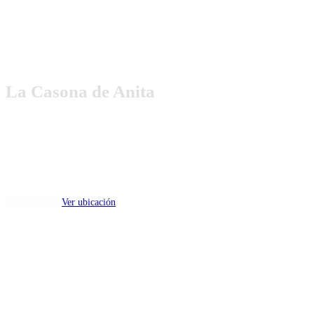
La Casona de Anita
(capacidad min 50 max 700)
Dirección:
Avenida Toluca esq. Esther Moreno Galván, Santiago Tlacotepec,
Toluca, México.
Conocer salón
Ver ubicación