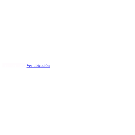
Salón Anturios
(capacidad min 200 max 300)
Dirección:
Paseo Colón No. 612, Col. Villa Hogar, Toluca, Estado de México.
Conocer salón
Ver ubicación