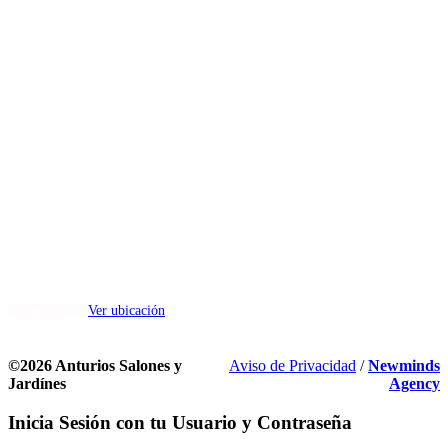
CA Salón
(capacidad min 10 max 50)
Dirección:
Paseo Colón No. 612, Col. Villa Hogar, Toluca, Estado de México.
Conocer salón
Ver ubicación
©2026 Anturios Salones y
Aviso de Privacidad
/
Newminds
Jardínes
Agency
Inicia Sesión con tu Usuario y Contraseña