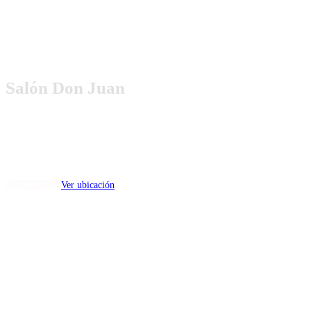
Salón Don Juan
(capacidad min 50 max 180)
Dirección:
Esther Moreno Galván S/N, Santiago Tlacotepec, Toluca, México.
Conocer salón
Ver ubicación