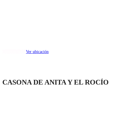
Capilla
(capacidad max 100)
Dirección:
Esther Moreno Galván S/N, Santiago Tlacotepec, Toluca, México.
Conocer salón
Ver ubicación
CASONA DE ANITA Y EL ROCÍO