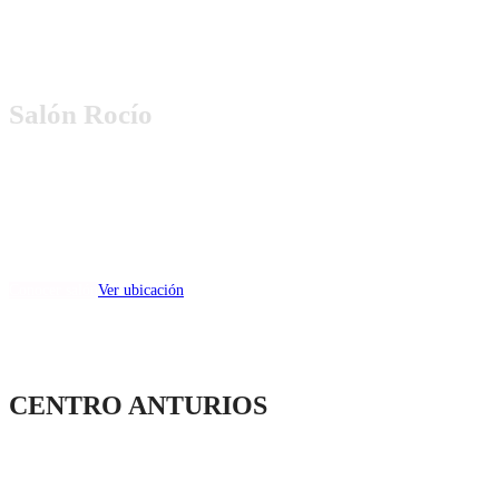
Salón Rocío
(capacidad min 20 max 100)
Dirección:
Avenida Toluca esq. Esther Moreno Galván, Santiago Tlacotepec,
Toluca, México.
Conocer salón
Ver ubicación
CENTRO ANTURIOS