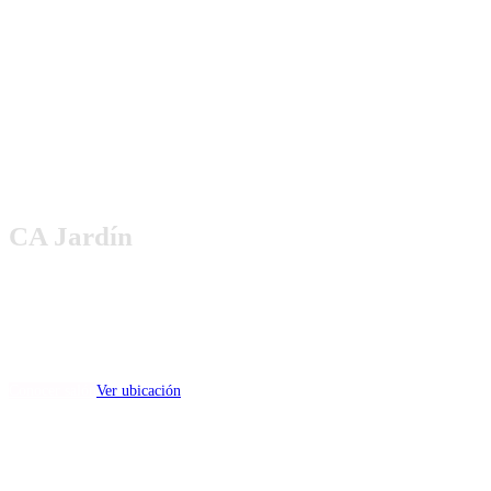
CA Jardín
(capacidad min 50 max 150)
Dirección:
Paseo Colón No. 612, Col. Villa Hogar, Toluca, Estado de México.
Conocer salón
Ver ubicación