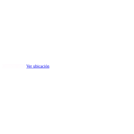
Salón Don Alfonso
(capacidad min 200 max 500)
Dirección:
Esther Moreno Galván S/N, Santiago Tlacotepec, Toluca, México.
Conocer salón
Ver ubicación