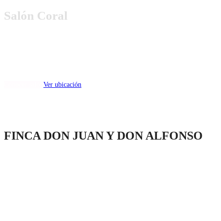
Salón Coral
(capacidad min 50 max 210)
Dirección:
Paseo Colón No. 612, Col. Villa Hogar, Toluca, Estado de México.
Conocer salón
Ver ubicación
FINCA DON JUAN Y DON ALFONSO