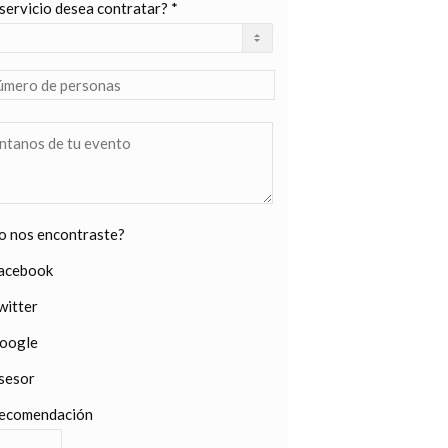
servicio desea contratar? *
 nos encontraste?
acebook
witter
oogle
sesor
ecomendación