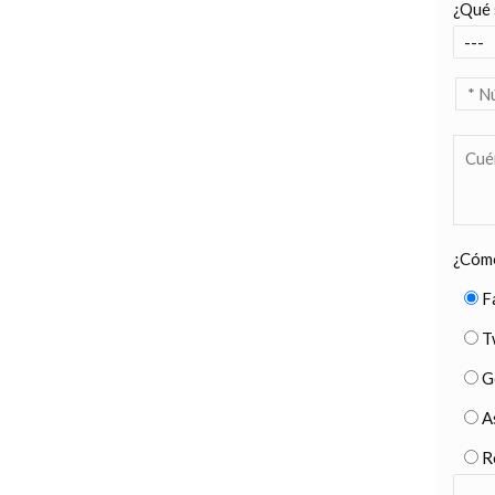
¿Qué 
¿Cómo
F
T
G
A
R