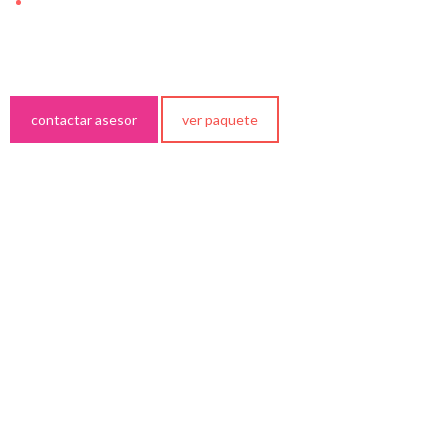
Disponible en Anturios Centro | Finca de Don Juan y Alfonso | La
+
Casona de Anita
contactar asesor
ver paquete